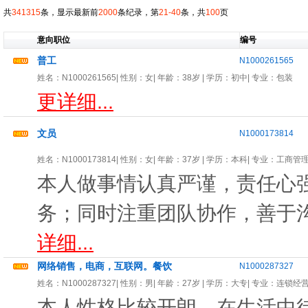
共
341315
条，显示最新前
2000
条纪录，第
21-40
条，共
100
页
意向职位
编号
普工
N1000261565
姓名：
N1000261565
| 性别：
女
| 年龄：
38岁
| 学历：初中| 专业：
包装
更详细...
文员
N1000173814
姓名：
N1000173814
| 性别：
女
| 年龄：
37岁
| 学历：本科| 专业：
工商管
本人做事情认真严谨，责任心
务；同时注重团队协作，善于
详细...
网络销售，电商，互联网。餐饮
N1000287327
姓名：
N1000287327
| 性别：
男
| 年龄：
27岁
| 学历：大专| 专业：
连锁经
本人性格比较开朗、在生活中