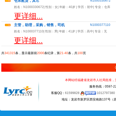
仓库配货，其它
N1000330672
姓名：
N1000330672
| 性别：
女
| 年龄：
40岁
| 学历：初中| 专业：
仓库
更详细...
主管，助理，采购，销售，司机
N1000377110
姓名：
N1000377110
| 性别：
男
| 年龄：
41岁
| 学历：高中| 专业：
无
更详细...
共
341315
条，显示最新前
2000
条纪录，第
21-40
条，共
100
页
本网站经福建省龙岩市人社局批准，为正
服务热线：0597-22
客服QQ：
61599828
1012797380
地址：龙岩市新罗区西安南路137号（原龙岩