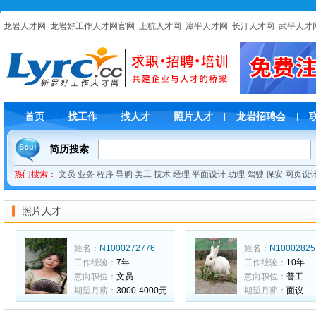
龙岩人才网
龙岩好工作人才网官网
上杭人才网
漳平人才网
长汀人才网
武平人才
首页
找工作
找人才
照片人才
龙岩招聘会
|
|
|
|
|
简历搜索
热门搜索：
文员
业务
程序
导购
美工
技术
经理
平面设计
助理
驾驶
保安
网页设
照片人才
姓名：
N1000272776
姓名：
N10002825
工作经验：
7年
工作经验：
10年
意向职位：
文员
意向职位：
普工
期望月薪：
3000-4000元
期望月薪：
面议