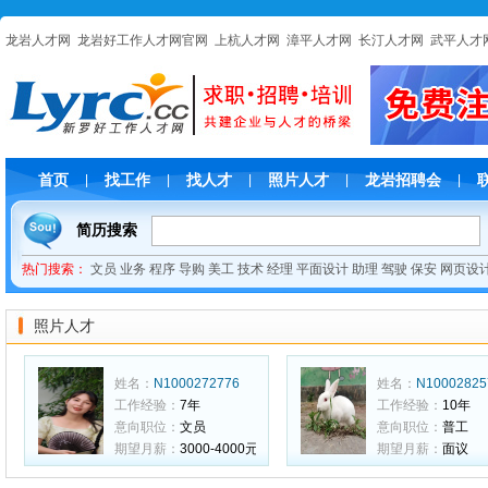
龙岩人才网
龙岩好工作人才网官网
上杭人才网
漳平人才网
长汀人才网
武平人才
首页
找工作
找人才
照片人才
龙岩招聘会
|
|
|
|
|
简历搜索
热门搜索：
文员
业务
程序
导购
美工
技术
经理
平面设计
助理
驾驶
保安
网页设
照片人才
姓名：
N1000272776
姓名：
N10002825
工作经验：
7年
工作经验：
10年
意向职位：
文员
意向职位：
普工
期望月薪：
3000-4000元
期望月薪：
面议