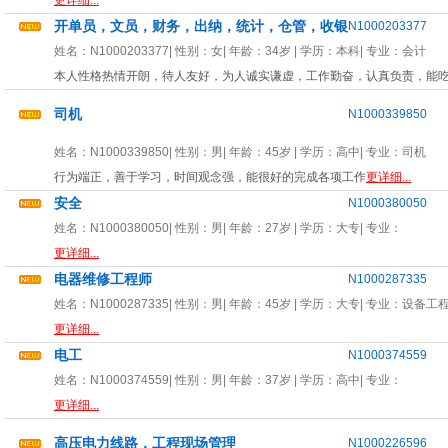
更详细...
开单员，文员，财务，出纳，统计，仓管，收银
N1000203377
姓名：
N1000203377
| 性别：
女
| 年龄：
34岁
| 学历：本科| 专业：
会计
本人性格热情开朗，待人友好，为人诚实谦虚，工作勤奋，认真负责，能
司机
N1000339850
姓名：
N1000339850
| 性别：
男
| 年龄：
45岁
| 学历：高中| 专业：
司机
行为端正，善于学习，时间观念强，能很好的完成各项工作
更详细...
安全
N1000380050
姓名：
N1000380050
| 性别：
男
| 年龄：
27岁
| 学历：大专| 专业：
更详细...
电器维修工程师
N1000287335
姓名：
N1000287335
| 性别：
男
| 年龄：
45岁
| 学历：大专| 专业：
设备工
更详细...
电工
N1000374559
姓名：
N1000374559
| 性别：
男
| 年龄：
37岁
| 学历：高中| 专业：
更详细...
高压电力线路，工程现场管理
N1000226596