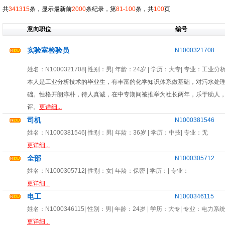
共
341315
条，显示最新前
2000
条纪录，第
81-100
条，共
100
页
意向职位
编号
实验室检验员
N1000321708
姓名：
N1000321708
| 性别：
男
| 年龄：
24岁
| 学历：大专| 专业：
工业分
本人是工业分析技术的毕业生，有丰富的化学知识体系做基础，对污水处
础。性格开朗淳朴，待人真诚，在中专期间被推举为社长两年，乐于助人
评。
更详细...
司机
N1000381546
姓名：
N1000381546
| 性别：
男
| 年龄：
36岁
| 学历：中技| 专业：
无
更详细...
全部
N1000305712
姓名：
N1000305712
| 性别：
女
| 年龄：
保密
| 学历：| 专业：
更详细...
电工
N1000346115
姓名：
N1000346115
| 性别：
男
| 年龄：
24岁
| 学历：大专| 专业：
电力系
更详细...