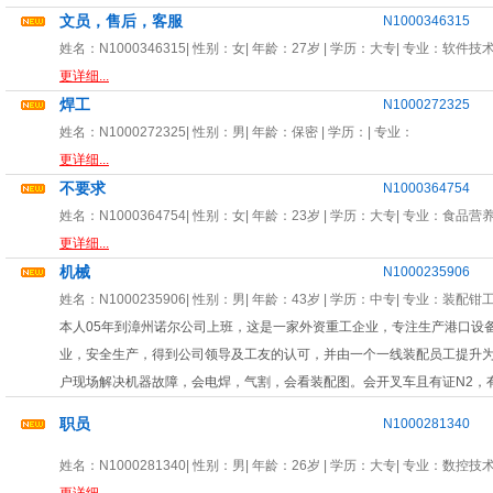
文员，售后，客服
N1000346315
姓名：
N1000346315
| 性别：
女
| 年龄：
27岁
| 学历：大专| 专业：
软件技
更详细...
焊工
N1000272325
姓名：
N1000272325
| 性别：
男
| 年龄：
保密
| 学历：| 专业：
更详细...
不要求
N1000364754
姓名：
N1000364754
| 性别：
女
| 年龄：
23岁
| 学历：大专| 专业：
食品营
更详细...
机械
N1000235906
姓名：
N1000235906
| 性别：
男
| 年龄：
43岁
| 学历：中专| 专业：
装配钳
本人05年到漳州诺尔公司上班，这是一家外资重工企业，专注生产港口设
业，安全生产，得到公司领导及工友的认可，并由一个一线装配员工提升为
户现场解决机器故障，会电焊，气割，会看装配图。会开叉车且有证N2，
职员
N1000281340
姓名：
N1000281340
| 性别：
男
| 年龄：
26岁
| 学历：大专| 专业：
数控技