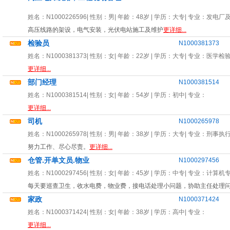
姓名：
N1000226596
| 性别：
男
| 年龄：
48岁
| 学历：大专| 专业：
发电厂
高压线路的架设，电气安装，光伏电站施工及维护
更详细...
检验员
N1000381373
姓名：
N1000381373
| 性别：
女
| 年龄：
22岁
| 学历：大专| 专业：
医学检
更详细...
部门经理
N1000381514
姓名：
N1000381514
| 性别：
女
| 年龄：
54岁
| 学历：初中| 专业：
更详细...
司机
N1000265978
姓名：
N1000265978
| 性别：
男
| 年龄：
38岁
| 学历：大专| 专业：
刑事执
努力工作、尽心尽责。
更详细...
仓管.开单文员.物业
N1000297456
姓名：
N1000297456
| 性别：
女
| 年龄：
45岁
| 学历：中专| 专业：
计算机
每天要巡查卫生，收水电费，物业费，接电话处理小问题，协助主任处理
家政
N1000371424
姓名：
N1000371424
| 性别：
女
| 年龄：
38岁
| 学历：高中| 专业：
更详细...